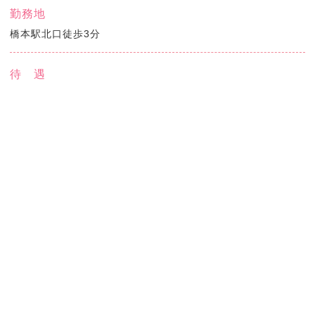
勤務地
橋本駅北口徒歩3分
待 遇
採用面接の際に詳しくご説明させていただきます。 スキルや
経験によって個人差が御座います。
応募方法
050-6874-5607 までお電話下さい。